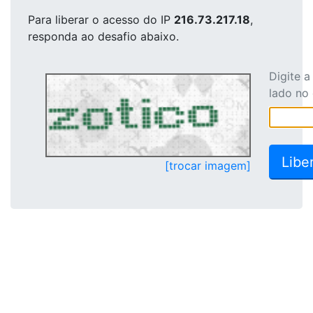
Para liberar o acesso
do IP
216.73.217.18
,
responda ao desafio abaixo.
Digite 
lado no
[trocar imagem]