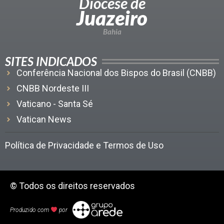
Diocese de
Juazeiro
Bahia
SITES INDICADOS
Conferência Nacional dos Bispos do Brasil (CNBB)
CNBB Nordeste III
Vaticano - Santa Sé
Vatican News
Política de Privacidade e Termos de Uso
© Todos os direitos reservados
Produzido com
por